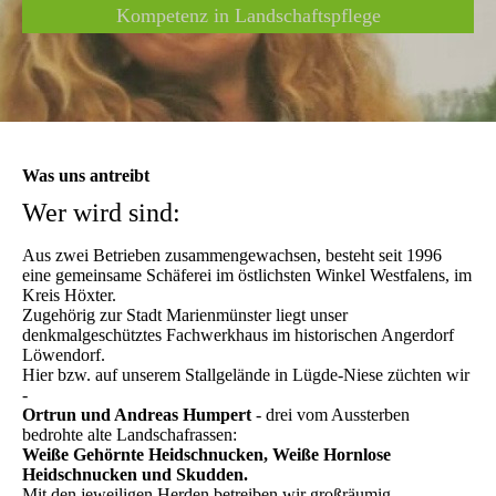
Kompetenz in Landschaftspflege
Was uns antreibt
Wer wird sind:
Aus zwei Betrieben zusammengewachsen, besteht seit 1996
eine gemeinsame Schäferei im östlichsten Winkel Westfalens, im
Kreis Höxter.
Zugehörig zur Stadt Marienmünster liegt unser
denkmalgeschütztes Fachwerkhaus im historischen Angerdorf
Löwendorf.
Hier bzw. auf unserem Stallgelände in Lügde-Niese züchten wir
-
Ortrun und Andreas Humpert
- drei vom Aussterben
bedrohte alte Landschafrassen:
Weiße Gehörnte Heidschnucken, Weiße Hornlose
Heidschnucken und Skudden.
Mit den jeweiligen Herden betreiben wir großräumig