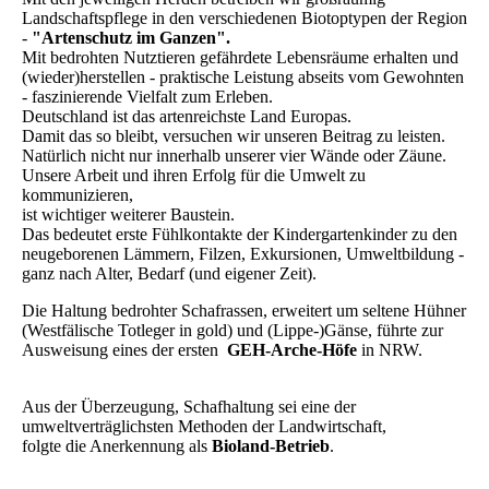
Landschaftspflege in den verschiedenen Biotoptypen der Region
-
"Artenschutz im Ganzen".
Mit bedrohten Nutztieren gefährdete Lebensräume erhalten und
(wieder)herstellen - praktische Leistung abseits vom Gewohnten
- faszinierende Vielfalt zum Erleben.
Deutschland ist das artenreichste Land Europas.
Damit das so bleibt, versuchen wir unseren Beitrag zu leisten.
Natürlich nicht nur innerhalb unserer vier Wände oder Zäune.
Unsere Arbeit und ihren Erfolg für die Umwelt zu
kommunizieren,
ist wichtiger weiterer Baustein.
Das bedeutet erste Fühlkontakte der Kindergartenkinder zu den
neugeborenen Lämmern, Filzen, Exkursionen, Umweltbildung -
ganz nach Alter, Bedarf (und eigener Zeit).
Die Haltung bedrohter Schafrassen, erweitert um seltene Hühner
(Westfälische Totleger in gold) und (Lippe-)Gänse, führte zur
Ausweisung eines der ersten
GEH-Arche-Höfe
in NRW.
Aus der Überzeugung, Schafhaltung sei eine der
umweltverträglichsten Methoden der Landwirtschaft,
folgte die Anerkennung als
Bioland-Betrieb
.