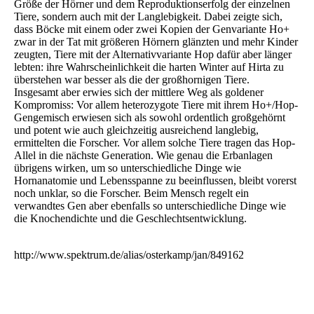
Größe der Hörner und dem Reproduktionserfolg der einzelnen
Tiere, sondern auch mit der Langlebigkeit. Dabei zeigte sich,
dass Böcke mit einem oder zwei Kopien der Genvariante Ho+
zwar in der Tat mit größeren Hörnern glänzten und mehr Kinder
zeugten, Tiere mit der Alternativvariante Hop dafür aber länger
lebten: ihre Wahrscheinlichkeit die harten Winter auf Hirta zu
überstehen war besser als die der großhornigen Tiere.
Insgesamt aber erwies sich der mittlere Weg als goldener
Kompromiss: Vor allem heterozygote Tiere mit ihrem Ho+/Hop-
Gengemisch erwiesen sich als sowohl ordentlich großgehörnt
und potent wie auch gleichzeitig ausreichend langlebig,
ermittelten die Forscher. Vor allem solche Tiere tragen das Hop-
Allel in die nächste Generation. Wie genau die Erbanlagen
übrigens wirken, um so unterschiedliche Dinge wie
Hornanatomie und Lebensspanne zu beeinflussen, bleibt vorerst
noch unklar, so die Forscher. Beim Mensch regelt ein
verwandtes Gen aber ebenfalls so unterschiedliche Dinge wie
die Knochendichte und die Geschlechtsentwicklung.
http://www.spektrum.de/alias/osterkamp/jan/849162