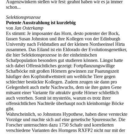
Augenzwinkern stellen wir fest: geahnt haben wir es ja immer
schon...
Selektionsprozesse
Potente Ausstrahlung ist kurzlebig
von
Jan Osterkamp
Es stimmt: Je imposanter das Horn, desto potenter der Bock,
fassen Susan Johnston und ihre Kollegen von der Edinburgh
University nach Feldstudien auf der kleinen Nordseeinsel Hirta
zusammen. Das Eiland ist ein Eldorado der Evolutionsgenetiker,
die hier Selektionsprozesse in der einheimischen
Schafpopulation besonders gut studieren können. Längst hatte
sich dabei Offensichtliches gezeigt: Fortpflanzungswillige
Schafböcke mit großen Hörnern gewinnen zur Paarungszeit
häufiger den Kopfstoßwettstreit um weibliche Tiere gegen
schlechter bestückte Kollegen. Zudem zeugen sie dann pro
Gelegenheit auch mehr Nachwuchs, dem sie ihre guten Gene
mitsamt einer Variante für attraktiv große Hörner schließlich
auch vererben. Somit ist mysteriös, warum es trotz ihrer
offensichtlichen Nachteile überhaupt noch kleinhornige Böcke
gibt.
Wahrscheinlich, so Johnstons Hypothese, haben diese versteckte
Vorzüge und machte sich auf eine genetische Spurensuche. Die
Forscher untersuchten dazu 1750 Schafe und korrelierten
verschiedene Varianten des Horngens RXFP2 nicht nur mit der