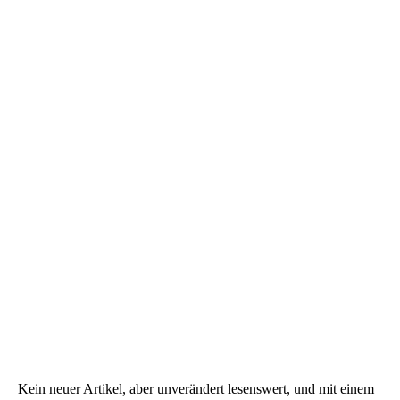
Geflecktes Lungenkraut
Dies dürfte dann die Mitte treffen
Kein neuer Artikel, aber unverändert lesenswert, und mit einem