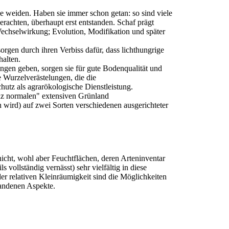
ie weiden. Haben sie immer schon getan: so sind viele
 erachten, überhaupt erst entstanden. Schaf prägt
Wechselwirkung; Evolution, Modifikation und später
sorgen durch ihren Verbiss dafür, dass lichthungrige
halten.
gen geben, sorgen sie für gute Bodenqualität und
 Wurzelverästelungen, die die
hutz als agrarökologische Dienstleistung.
nz normalen" extensiven Grünland
 wird) auf zwei Sorten verschiedenen ausgerichteter
icht, wohl aber Feuchtflächen, deren Arteninventar
 vollständig vernässt) sehr vielfältig in diese
 relativen Kleinräumigkeit sind die Möglichkeiten
handenen Aspekte.