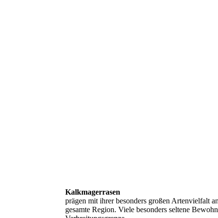
94 (7)
98 (3)
100_4948
Kalkmagerrasen
prägen mit ihrer besonders großen Artenvielfalt 
gesamte Region. Viele besonders seltene Bewohner