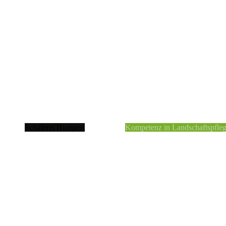
Schäferei Humpert
Kompetenz in Landschaftspfle