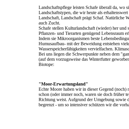
Landschaftspflege leisten Schafe überall da, wo s
Landschaftstypen, die wir heute als erhaltenswert
Landschaft, Landschaft prägt Schaf. Natürliche 
auch Zucht.
Schafe stellen Kulturlandschaft (wieder) her und 
Pflanzen- und Tierarten genügend Lebensraum er
Indem sie Mikroorganismen beste Lebensbedingun
Humusaufbau- mit der Beweidung entstehen viele
Wasserspeicherfähigkeiten vervielfachen. Klimasc
Bei uns liegen die Schwerpunkte neben dem "ga
(auf dem vorzugsweise das Winterfutter geworben
Biotope:
"Moor-Erwartungsland"
Echte Moore haben wir in dieser Gegend (noch) n
schon (oder immer noch, waren sie doch früher teils
Richtung weist. Aufgrund der Umgebung sowie der
begrenzt - um so intensiver schützen wir die vor